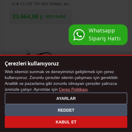
FLIR C5 CEP TIPI WIFI TERMAL KAMERA
33.664,98
KDV Dahil
Whatsapp
Sipariş Hattı
Çerezleri kullanıyoruz
Web sitemizi sunmak ve deneyiminizi geliştirmek için çerez
kullanıyoruz. Zorunlu çerezler sitenin çalışması için gereklidir.
Analitik ve pazarlama gibi zorunlu olmayan çerezler yalnızca
izninizle çalışır. Ayrıntılar için
Çerez Politikası
.
AYARLAR
HT İTALIA HT38 KABLO TAKIP VE SIGORTA BULUCU
6.602,02
REDDET
KDV Dahil
KABUL ET