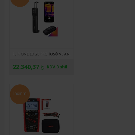
FLIR ONE EDGE PRO IOS® VE ANDROID™ AKILLI CIHAZLAR IÇIN KABLOSUZ BAĞLANTILI TERMAL KAMERA
22.340,37
KDV Dahil
İndirim