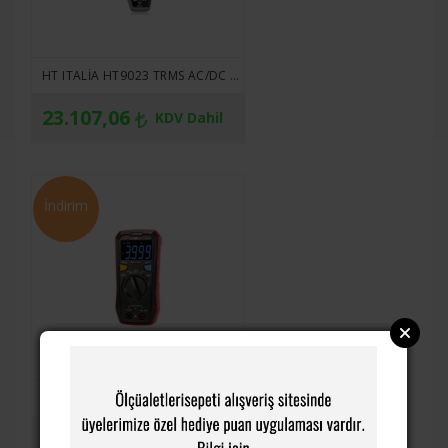
HT ITALIA HT9023 TRMS AC/DC 1500V. DC PENSAMPERMETRE GÜÇ KALITESI ÖLÇER VE WI-FI BAĞLANTI ÖZELLIKLI
23.107,06
KDV Dahil
İndirim
UNI-T UT123 CEP BOYUTUNDA MULTIMETRE
880,46
KDV Dahil