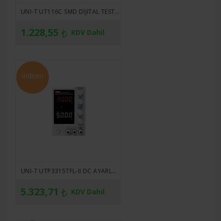
UNI-T UT116C SMD DIJITAL TEST CIHAZI
1.228,55
KDV Dahil
İndirim
UNI-T UTP3315TFL-II DC AYARLANABILIR GÜÇ KAYNAĞI
5.323,71
KDV Dahil