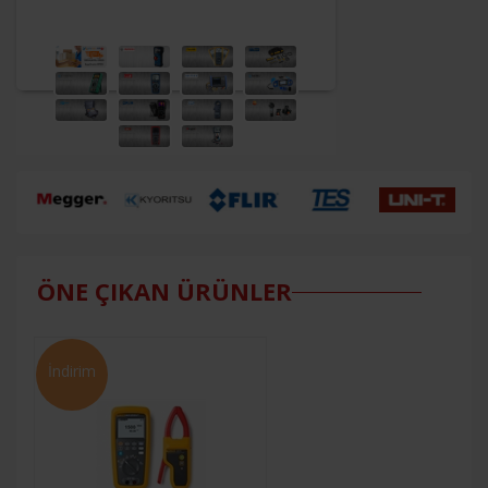
ETBİS
sistemine kayıtlıdır.
PayTR
internet alışverişlerinizde
kredi kartı güvenliğini
sağlamaktadır.
ÖNE ÇIKAN ÜRÜNLER
İndirim