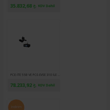
35.832,68
KDV Dahil
PCE-ITE 55B VE PCE-EVSE 310 ILE BIRLIKTE EVSE-KIT2 ÇOK FONKSIYONLU TESISAT TEST VE EVSE ÖLÇÜM CIHAZI
78.233,92
KDV Dahil
İndirim