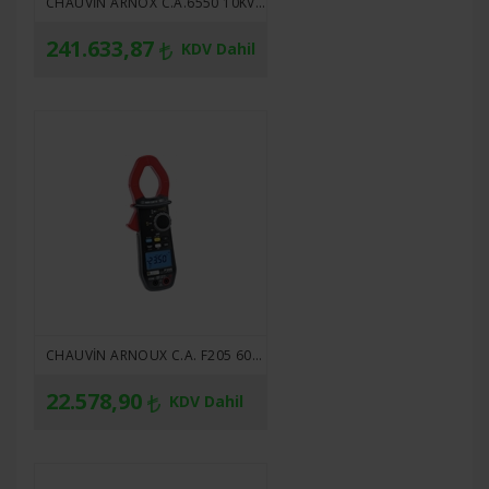
CHAUVIN ARNOX C.A.6550 10KVDC İZOLASYON TEST CIHAZI
241.633,87
KDV Dahil
CHAUVIN ARNOUX C.A. F205 600A. AC / 900A DC TRMS GÜÇ - HARMONIK DIJITAL PENSAMPERMETRE
22.578,90
KDV Dahil