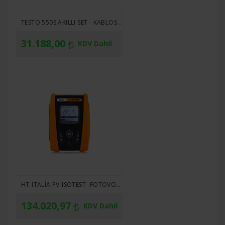
TESTO 550S AKILLI SET - KABLOSUZ KELEPÇE SICAKLIK PROBLARINA SAHIP AKILLI DIJITAL MANIFOLD ( ÜRÜN NO: 0564 5502 )
31.188,00
KDV Dahil
HT-ITALIA PV-ISOTEST -FOTOVOLTAIK SISTEMLERIN ELEKTRIKSEL GÜVENLIĞI VE PERFORMANS KONTROLÜ TEST CIHAZI
134.020,97
KDV Dahil