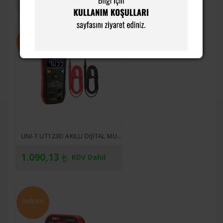
İndirim
UNI-T UT123D AKILLI DIJITAL MULITMETRE
1.090,13
KDV Dahil
İndirim