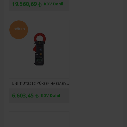
19.560,69
KDV Dahil
İndirim
UNI-T UT251C YÜKSEK HASSASIYETLI KAÇAK AKIM PENSAMPERMETRE
6.603,45
KDV Dahil