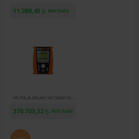
11.289,45
KDV Dahil
HT-ITALIA SOLAR I-VE 1500V-10A / 1000V-15A I&V CURVE TRACER VE INVERTÖR VERIMLILIĞI ÖLÇÜM CIHAZI
370.703,32
KDV Dahil
İndirim