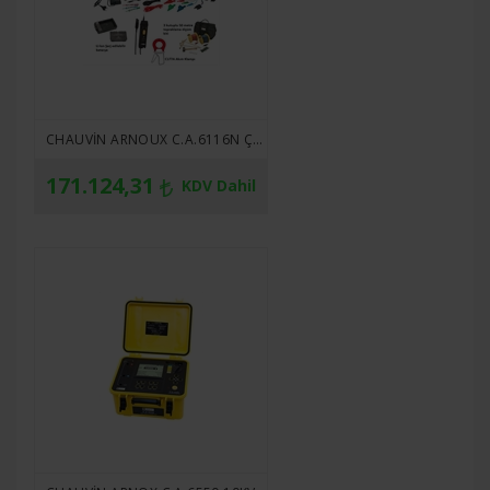
CHAUVIN ARNOUX C.A.6116N ÇOK FONKSIYONLU TESISAT TEST CIHAZI SETI ( 3P 50 METRE KAZIK KITI VE C177A AKIM KLAMBI ILE BIRLIKTE)
171.124,31
KDV Dahil