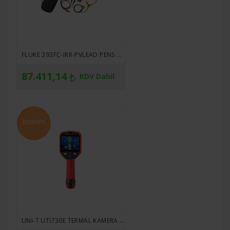
FLUKE 393FC-IRR-PVLEAD PENS AMPERMETRE VE GÜNEŞ TEST UÇLARI IÇEREN GÜNEŞ ENERJISI TEST ALETLERI KITI
87.411,14
KDV Dahil
İndirim
UNI-T UTİ730E TERMAL KAMERA 320 X 240