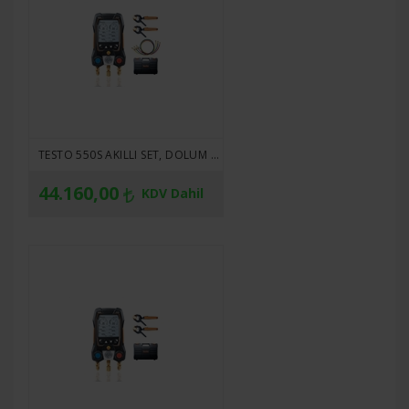
TESTO 550S AKILLI SET, DOLUM HORTUMLU - KABLOSUZ KELEPÇELI SICAKLIK PROBLARINA SAHIP AKILLI DIJITAL MANIFOLD VE 3 HORTUMLU HORTUM DOLDURMA SETI ( ÜRÜN NO: 0564 5503 )
44.160,00
KDV Dahil