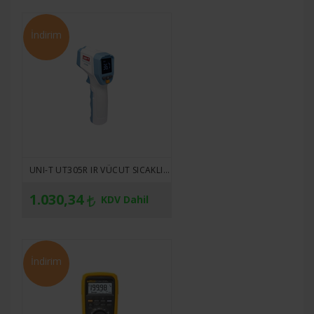
İndirim
UNI-T UT305R IR VÜCUT SICAKLIĞI ÖLÇER
1.030,34
KDV Dahil
İndirim