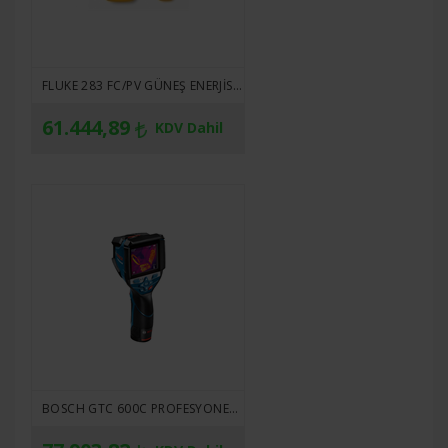
FLUKE 283 FC/PV GÜNEŞ ENERJISI DIJITAL MULTIMETRESI VE KABLOSUZ AKIM PENSI
61.444,89
KDV Dahil
BOSCH GTC 600C PROFESYONEL TERMAL KAMERA