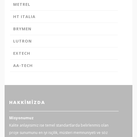
METREL
HT ITALIA
BRYMEN
LUTRON
EXTECH
AA-TECH
HAKKIMIZDA
Misyonumuz
Kalite anlayisimiz ise temel standartlarda belirlenmis olan
proje sunumunu en iyi isçilik, müsteri memnuniyeti ve söz