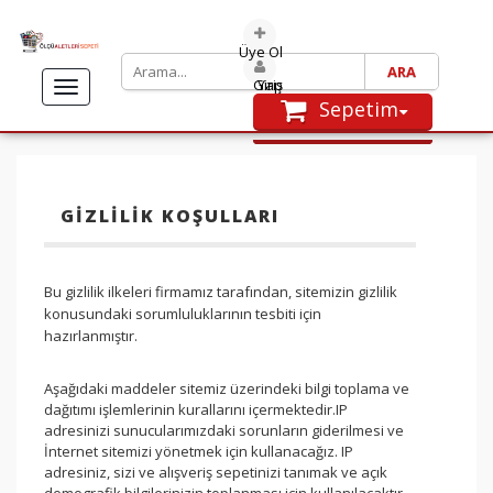
Üye Ol
Giriş Yap
TOGGLE
Sepetim
SEPETE GIT
NAVIGATION
ANASAYFA
Alışveriş sepetinize henüz
ürün eklememişsiniz.
TEST VE ÖLÇÜ ALETLERİ
GIZLILIK KOŞULLARI
KAMPANYALAR
HAKKIMIZDA
Bu gizlilik ilkeleri firmamız tarafından, sitemizin gizlilik
HİZMETLERİMİZ
konusundaki sorumluluklarının tesbiti için
YORUMLAR
hazırlanmıştır.
TEMSİLCİLİKLER
Aşağıdaki maddeler sitemiz üzerindeki bilgi toplama ve
MARKALAR
dağıtımı işlemlerinin kurallarını içermektedir.IP
adresinizi sunucularımızdaki sorunların giderilmesi ve
İLETIŞIM
İnternet sitemizi yönetmek için kullanacağız. IP
Ölçüaletlerisepeti.com alışveriş
adresiniz, sizi ve alışveriş sepetinizi tanımak ve açık
sitesi
T.C. TİCARET BAKANLIĞI