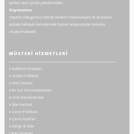
verilen süre içinde yetistirmektir.
Vizyonumuz
Yapmis oldugumuz islerde müsteri memnuniyeti ve arzusunu
yüksek kaliteyle birlestirmek hizmet anlayisimizin temelini
olusturmaktadir
MÜSTERI HIZMETLERI
Kullanim Kosullari
Gizlilik Politikasi
Yeni Ürünler
En Son Görüntülenenler
Ürün Karsilastirma
Site Haritasi
Çerez Politikası
Çerez Ayarları
Kargo & Iade
Çerez Ayarları