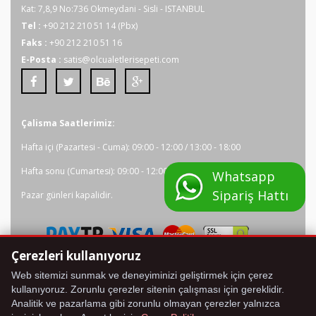
Kat: 7,8,9 No:736 Okmeydani - Sisli - ISTANBUL
Tel :
+90 212 210 51 14 (Pbx)
Faks :
+90 212 210 51 16
E-Posta :
satis@olcualetlerisepeti.com
Çalisma Saatlerimiz:
Hafta içi (Pazartesi - Cuma): 09:00 - 12:00 / 13:00 - 18:00
Hafta sonu (Cumartesi): 09:00 - 12:00
Whatsapp
Sipariş Hattı
Pazar günleri kapalidir.
Tüm kredi karti bilgileriniz 2048 bit SSL Sertifikasi ile
Çerezleri kullanıyoruz
korunmaktadir.
Web sitemizi sunmak ve deneyiminizi geliştirmek için çerez
kullanıyoruz. Zorunlu çerezler sitenin çalışması için gereklidir.
Analitik ve pazarlama gibi zorunlu olmayan çerezler yalnızca