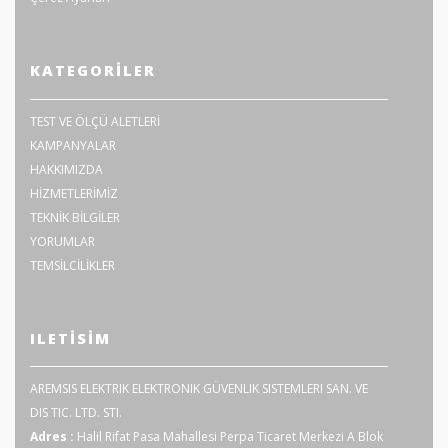
KATEGORILER
TEST VE ÖLÇÜ ALETLERİ
KAMPANYALAR
HAKKIMIZDA
HİZMETLERİMİZ
TEKNİK BİLGİLER
YORUMLAR
TEMSİLCİLİKLER
ILETISIM
AREMSIS ELEKTRIK ELEKTRONIK GÜVENLIK SISTEMLERI SAN. VE
DIS TIC. LTD. STI.
Adres :
Halil Rifat Pasa Mahallesi Perpa Ticaret Merkezi A Blok