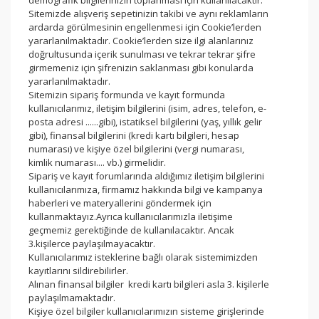
demografik bilgilerinizin toplanması için kullanılacaktır.
ETBİS
sistemine kayıtlıdır.
Sitemizde alışveriş sepetinizin takibi ve aynı reklamların
ardarda görülmesinin engellenmesi için Cookie’lerden
PayTR
internet alışverişlerinizde
yararlanılmaktadır. Cookie’lerden size ilgi alanlarınız
kredi kartı güvenliğini
doğrultusunda içerik sunulması ve tekrar tekrar şifre
sağlamaktadır.
girmemeniz için şifrenizin saklanması gibi konularda
yararlanılmaktadır.
Sitemizin sipariş formunda ve kayıt formunda
kullanıcılarımız, iletişim bilgilerini (isim, adres, telefon, e-
posta adresi ......gibi), istatiksel bilgilerini (yaş, yıllık gelir
gibi), finansal bilgilerini (kredi kartı bilgileri, hesap
numarası) ve kişiye özel bilgilerini (vergi numarası,
kimlik numarası.... vb.) girmelidir.
Sipariş ve kayıt forumlarında aldığımız iletişim bilgilerini
kullanıcılarımıza, firmamız hakkında bilgi ve kampanya
haberleri ve materyallerini göndermek için
kullanmaktayız.Ayrıca kullanıcılarımızla iletişime
geçmemiz gerektiğinde de kullanılacaktır. Ancak
3.kişilerce paylaşılmayacaktır.
Kullanıcılarımız isteklerine bağlı olarak sistemimizden
kayıtlarını sildirebilirler.
Alınan finansal bilgiler kredi kartı bilgileri asla 3. kişilerle
paylaşılmamaktadır.
Kişiye özel bilgiler kullanıcılarımızın sisteme girişlerinde