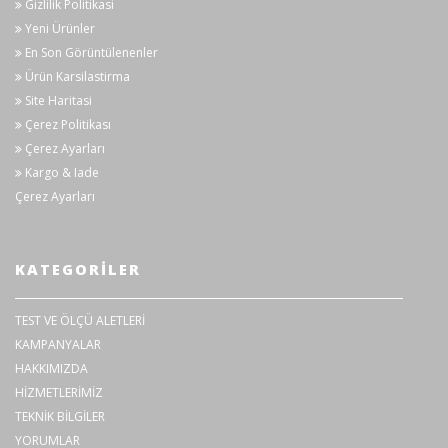
Gizlilik Politikasi
Yeni Ürünler
CAT III
Emniyet
600V
En Son Görüntülenenler
Ürün Karsilastirma
Genel özellikleri
Site Haritasi
Çerez Politikası
Güç
1,5V pil (R03) x 2
Çerez Ayarları
Ekran boyutu
44mm × 26mm
Kargo & Iade
Çerez Ayarları
Ürün rengi
kırmızı ve gri
Ürün net ağırlığı
130g
KATEGORILER
Ürün boyutu
130mm x 65m x 28mm
TEST VE ÖLÇÜ ALETLERİ
Piller, Test probları, Termokupl, İngilizce
Kutu içeriği
KAMPANYALAR
kullanma kılavuzu
HAKKIMIZDA
HİZMETLERİMİZ
TEKNİK BİLGİLER
YORUMLAR