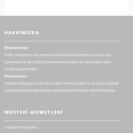
Görüntüleme
4000
Sayısı
Otomatik Aralığı
√
NCV
√
HAKKIMIZDA
Devamlılık testi
√
Misyonumuz
Kalite anlayisimiz ise temel standartlarda belirlenmis olan proje
Akusto-optik
gösterge
sunumunu en iyi isçilik, müsteri memnuniyeti ve söz verilen süre
√
(NCV/süreklilik/pil
içinde yetistirmektir.
gücü)
Vizyonumuz
Yapmis oldugumuz islerde müsteri memnuniyeti ve arzusunu yüksek
Düşük Pil
≤2.7V
√
Göstergesi
kaliteyle birlestirmek hizmet anlayisimizin temelini olusturmaktadir
Veri tutma
√
MÜSTERI HIZMETLERI
Otomatik
15 dakika
√
Kapanma
Kullanim Kosullari
Çalışma Sıcaklığı
0℃～40℃