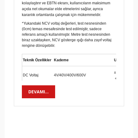
kolaylaştırır ve EBTN ekranı, kullanıcıların maksimum
açıda net okumalar elde etmelerini sağlar, ayrıca
karanlık ortamlarda çalışmak için mükemmeldir.
*Yukarıdaki NCV voltaj değerleri, test nesnesinden
(0cm) temas mesafesinde test edilmiştir, sadece
referans amaçlı kullanılmıştır.
Metre test nesnesinden
biraz uzaktayken, NCV gösterge ışığı daha zayıf voltaj
rengine dönüşebilir.
Teknik Özellikler
Kademe
UT123
±（%0.5
DC Voltaj
4V/40V/400V/600V
＋2）
AC Voltaj
4V/40V/400V/600V
±(1.0%+3)
DEVAMI...
Direnç
400Ω/4kΩ/40kΩ/400kΩ/4MΩ/20MΩ
±(0.8%+2)
Sıcaklık
–40℃～ 300℃/–40℉～ 572℉
±4℃
Özellikler