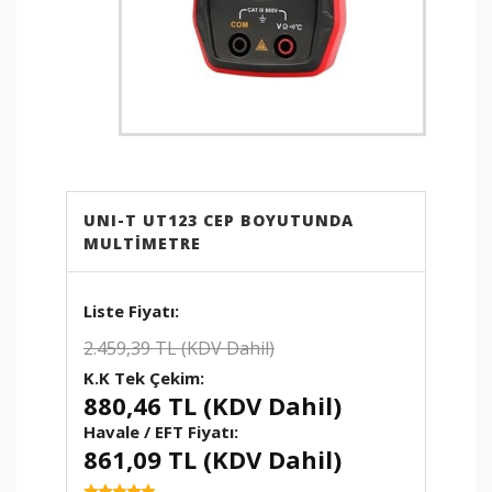
ETBİS
sistemine kayıtlıdır.
PayTR
internet alışverişlerinizde
kredi kartı güvenliğini
sağlamaktadır.
UNI-T UT123 CEP BOYUTUNDA
MULTIMETRE
2.459,39 TL (KDV Dahil)
880,46 TL (KDV Dahil)
Havale / EFT Fiyatı:
861,09 TL (KDV Dahil)