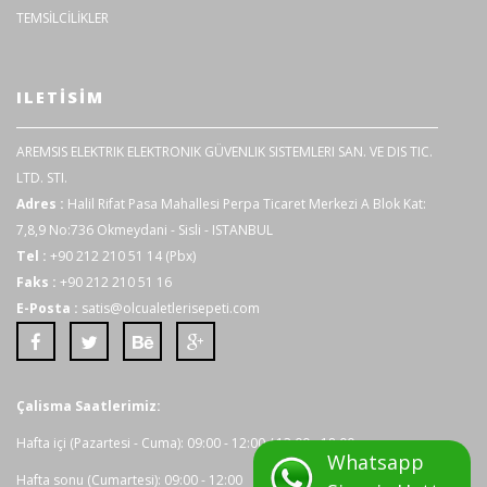
TEMSİLCİLİKLER
ILETISIM
AREMSIS ELEKTRIK ELEKTRONIK GÜVENLIK SISTEMLERI SAN. VE DIS TIC.
LTD. STI.
Adres :
Halil Rifat Pasa Mahallesi Perpa Ticaret Merkezi A Blok Kat:
7,8,9 No:736 Okmeydani - Sisli - ISTANBUL
Tel :
+90 212 210 51 14 (Pbx)
Faks :
+90 212 210 51 16
E-Posta :
satis@olcualetlerisepeti.com
Çalisma Saatlerimiz:
Hafta içi (Pazartesi - Cuma): 09:00 - 12:00 / 13:00 - 18:00
Whatsapp
Hafta sonu (Cumartesi): 09:00 - 12:00