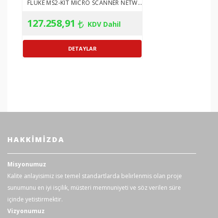
FLUKE MS2-KIT MICRO SCANNER NETWORKS TEST CIHAZI KITI
otomatik
127.258,91
KDV Dahil
yaklaşık 10 dakika
kapanma
Genel özellikleri
RJ45 uyarlama kablosu: 1 adet;
RJ11 uyarlama kablosu: 1 adet;
RJ11 uyarlama kablosu (timsah
Standart
klipsine uyarlanmıştır): 1 adet;
aksesuarlar
Fiş, F-konektörden F-
konektöre: 1 adet;
HAKKIMIZDA
Kullanım kılavuzu: 1 adet
Misyonumuz
Güç
AAA alkalin piller x4
Kalite anlayisimiz ise temel standartlarda belirlenmis olan proje
sunumunu en iyi isçilik, müsteri memnuniyeti ve söz verilen süre
Ürün Ölçüsü
180mm×84mm×37.8mm
içinde yetistirmektir.
Vizyonumuz