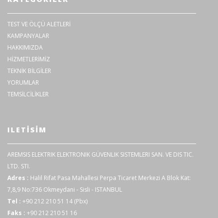
TEST VE ÖLÇÜ ALETLERİ
KAMPANYALAR
HAKKIMIZDA
HİZMETLERİMİZ
TEKNİK BİLGİLER
YORUMLAR
TEMSİLCİLİKLER
ILETISIM
AREMSIS ELEKTRIK ELEKTRONIK GÜVENLIK SISTEMLERI SAN. VE DIS TIC.
LTD. STI.
Adres :
Halil Rifat Pasa Mahallesi Perpa Ticaret Merkezi A Blok Kat:
7,8,9 No:736 Okmeydani - Sisli - ISTANBUL
Tel :
+90 212 210 51 14 (Pbx)
Faks :
+90 212 210 51 16