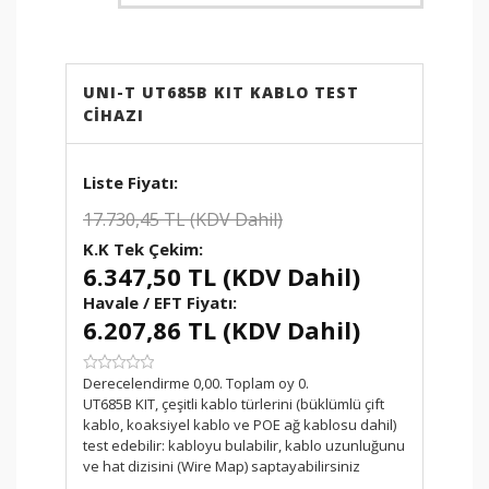
ETBİS
sistemine kayıtlıdır.
PayTR
internet alışverişlerinizde
kredi kartı güvenliğini
UNI-T UT685B KIT KABLO TEST
sağlamaktadır.
CIHAZI
17.730,45 TL (KDV Dahil)
6.347,50 TL (KDV Dahil)
Havale / EFT Fiyatı:
6.207,86 TL (KDV Dahil)
SKU:
Derecelendirme 0,00. Toplam oy 0.
UT685B KIT, çeşitli kablo türlerini (büklümlü çift
kablo, koaksiyel kablo ve POE ağ kablosu dahil)
test edebilir: kabloyu bulabilir, kablo uzunluğunu
ve hat dizisini (Wire Map) saptayabilirsiniz