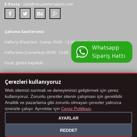
E-Posta :
satis@olcualetlerisepeti.com
Çalisma Saatlerimiz:
Hafta içi (Pazartesi - Cuma): 09:00 - 12:00 / 13:00 - 18:00
Whatsapp
Hafta sonu (Cumartesi): 09:00 - 12:00
Sipariş Hattı
Pazar günleri kapalidir.
Çerezleri kullanıyoruz
Tüm kredi karti bilgileriniz 2048 bit SSL Sertifikasi ile korunmaktadir.
Web sitemizi sunmak ve deneyiminizi geliştirmek için çerez
kullanıyoruz. Zorunlu çerezler sitenin çalışması için gereklidir.
Analitik ve pazarlama gibi zorunlu olmayan çerezler yalnızca
izninizle çalışır. Ayrıntılar için
Çerez Politikası
.
AYARLAR
REDDET