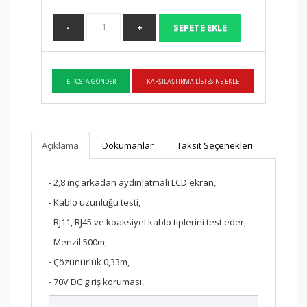
Açıklama
Dokümanlar
Taksit Seçenekleri
- 2,8 inç arkadan aydınlatmalı LCD ekran,
- Kablo uzunluğu testi,
- RJ11, RJ45 ve koaksiyel kablo tiplerini test eder,
-
Menzil 500m,
-
Çözünürlük 0,33m,
- 70V DC giriş koruması,