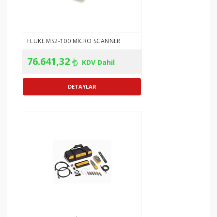
POE güç algılama
POE tespiti
POE standardı: 802.3AF
FLUKE MS2-100 MICRO SCANNER
POE standardı: 802.3AT
76.641,32
KDV Dahil
Ethernet
√
bağlantı
noktası testi
Kablo konumu
√
Bağlantı
√
noktası yanıp
sönüyor
Giriş koruması
70VDC
Ekran
2,8" LCD