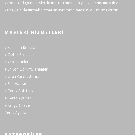
Yapmis oldugumuz islerde müsteri memnuniyeti ve arzusunu yüksek
kaliteyle birlestirmek hizmet anlayisimizin temelini olusturmaktadir
MÜSTERI HIZMETLERI
Kullanim Kosullari
Gizlilik Politikasi
Yeni Ürünler
En Son Görüntülenenler
Ürün Karsilastirma
Site Haritasi
Çerez Politikası
Çerez Ayarları
Kargo & Iade
Çerez Ayarları
KATEGORILER